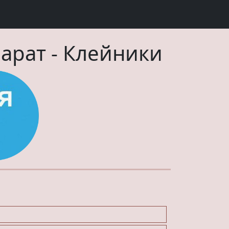
парат
-
Клейники