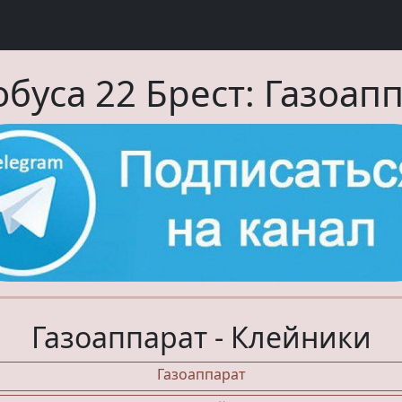
обуса
22
Брест:
Газоап
Газоаппарат - Клейники
Газоаппарат